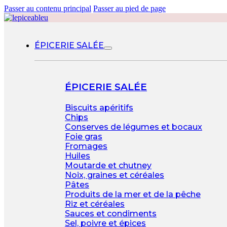
Passer au contenu principal
Passer au pied de page
ÉPICERIE SALÉE
ÉPICERIE SALÉE
Biscuits apéritifs
Chips
Conserves de légumes et bocaux
Foie gras
Fromages
Huiles
Moutarde et chutney
Noix, graines et céréales
Pâtes
Produits de la mer et de la pêche
Riz et céréales
Sauces et condiments
Sel, poivre et épices