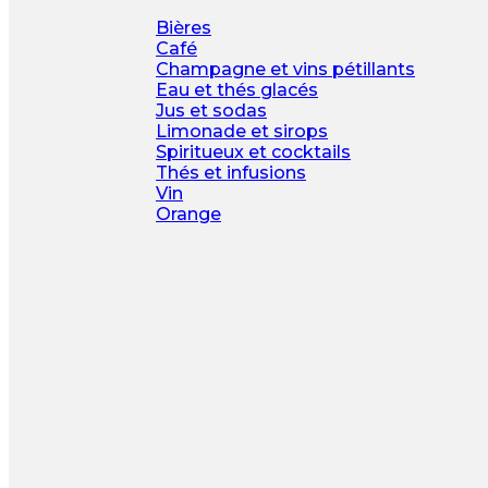
Bières
Café
Champagne et vins pétillants
Eau et thés glacés
Jus et sodas
Limonade et sirops
Spiritueux et cocktails
Thés et infusions
Vin
Orange