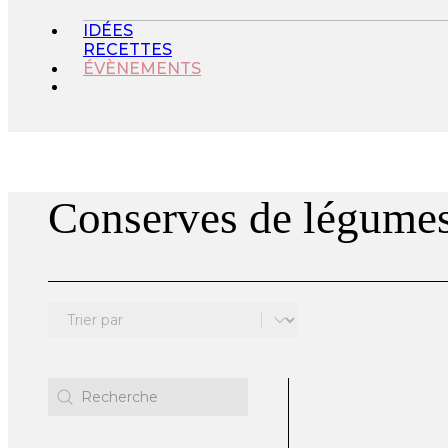
IDÉES
RECETTES
ÉVÈNEMENTS
Conserves de légumes
Trier le contenu
Sort
Recherche
Rechercher