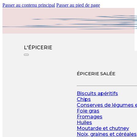
Passer au contenu principal
Passer au pied de page
L'ÉPICERIE
ÉPICERIE SALÉE
Biscuits apéritifs
Chips
Conserves de légumes 
Foie gras
Fromages
Huiles
Moutarde et chutney
Noix, graines et céréales