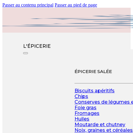
Passer au contenu principal
Passer au pied de page
L'ÉPICERIE
ÉPICERIE SALÉE
Biscuits apéritifs
Chips
Conserves de légumes 
Foie gras
Fromages
Huiles
Moutarde et chutney
Noix, graines et céréales