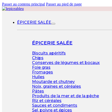
Passer au contenu principal
Passer au pied de page
ÉPICERIE SALÉE
ÉPICERIE SALÉE
Biscuits apéritifs
Chips
Conserves de légumes et bocaux
Foie gras
Fromages
Huiles
Moutarde et chutney
Noix, graines et céréales
Pâtes
Produits de la mer et de la pêche
Riz et céréales
Sauces et condiments
Sel, poivre et épices