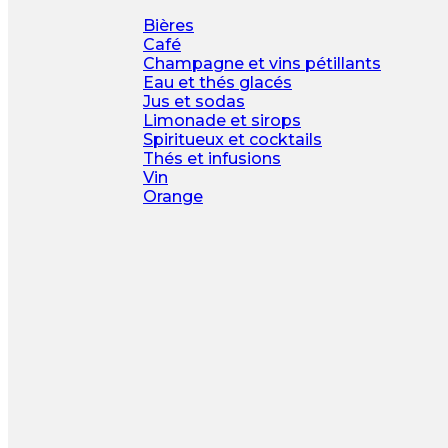
Bières
Café
Champagne et vins pétillants
Eau et thés glacés
Jus et sodas
Limonade et sirops
Spiritueux et cocktails
Thés et infusions
Vin
Orange