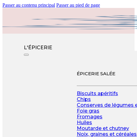
Passer au contenu principal
Passer au pied de page
L'ÉPICERIE
ÉPICERIE SALÉE
Biscuits apéritifs
Chips
Conserves de légumes 
Foie gras
Fromages
Huiles
Moutarde et chutney
Noix, graines et céréales