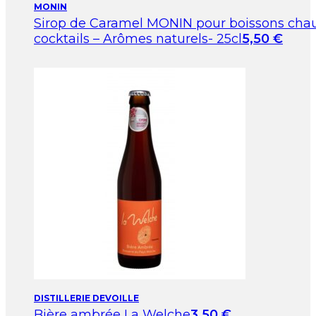
MONIN
Sirop de Caramel MONIN pour boissons cha
cocktails – Arômes naturels- 25cl
5,50
€
DISTILLERIE DEVOILLE
Bière ambrée La Welche
3,50
€