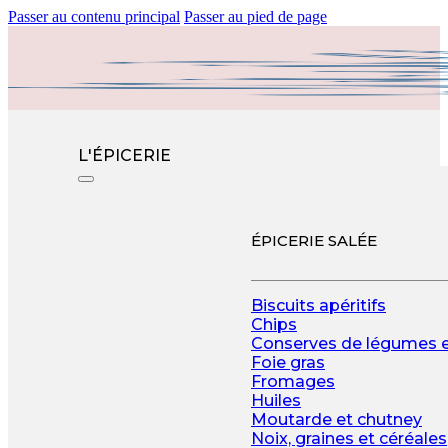
Passer au contenu principal
Passer au pied de page
L'ÉPICERIE
ÉPICERIE SALÉE
Biscuits apéritifs
Chips
Conserves de légumes 
Foie gras
Fromages
Huiles
Moutarde et chutney
Noix, graines et céréales