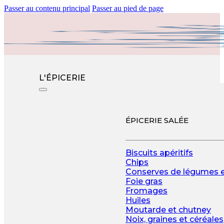
Passer au contenu principal
Passer au pied de page
L'ÉPICERIE
ÉPICERIE SALÉE
Biscuits apéritifs
Chips
Conserves de légumes 
Foie gras
Fromages
Huiles
Moutarde et chutney
Noix, graines et céréales