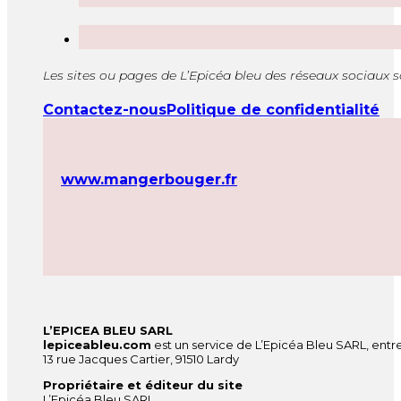
Les sites ou pages de L’Epicéa bleu des réseaux sociaux 
Contactez-nous
Politique de confidentialité
www.mangerbouger.fr
L’EPICEA BLEU SARL
lepiceableu.com
est un service de L’Epicéa Bleu SARL, entre
13 rue Jacques Cartier, 91510 Lardy
Propriétaire et éditeur du site
L’Epicéa Bleu SARL