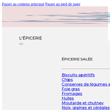
Passer au contenu principal
Passer au pied de page
L'ÉPICERIE
ÉPICERIE SALÉE
Biscuits apéritifs
Chips
Conserves de légumes 
Foie gras
Fromages
Huiles
Moutarde et chutney
Noix, graines et céréales