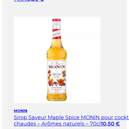
MONIN
Sirop Saveur Maple Spice MONIN pour cockta
chaudes – Arômes naturels – 70cl
10,50
€