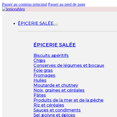
Passer au contenu principal
Passer au pied de page
ÉPICERIE SALÉE
ÉPICERIE SALÉE
Biscuits apéritifs
Chips
Conserves de légumes et bocaux
Foie gras
Fromages
Huiles
Moutarde et chutney
Noix, graines et céréales
Pâtes
Produits de la mer et de la pêche
Riz et céréales
Sauces et condiments
Sel, poivre et épices