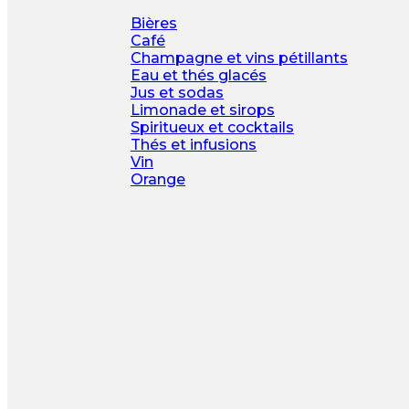
Bières
Café
Champagne et vins pétillants
Eau et thés glacés
Jus et sodas
Limonade et sirops
Spiritueux et cocktails
Thés et infusions
Vin
Orange