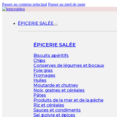
Passer au contenu principal
Passer au pied de page
ÉPICERIE SALÉE
ÉPICERIE SALÉE
Biscuits apéritifs
Chips
Conserves de légumes et bocaux
Foie gras
Fromages
Huiles
Moutarde et chutney
Noix, graines et céréales
Pâtes
Produits de la mer et de la pêche
Riz et céréales
Sauces et condiments
Sel, poivre et épices