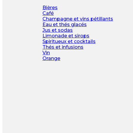
Bières
Café
Champagne et vins pétillants
Eau et thés glacés
Jus et sodas
Limonade et sirops
Spiritueux et cocktails
Thés et infusions
Vin
Orange