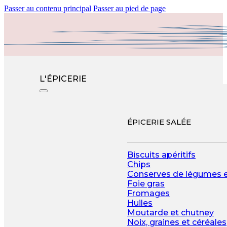
Passer au contenu principal
Passer au pied de page
L'ÉPICERIE
ÉPICERIE SALÉE
Biscuits apéritifs
Chips
Conserves de légumes 
Foie gras
Fromages
Huiles
Moutarde et chutney
Noix, graines et céréales